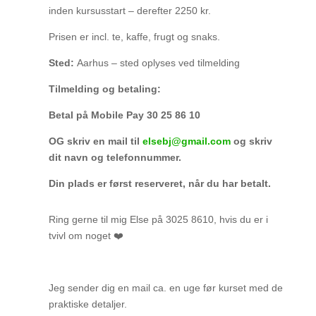
inden kursusstart – derefter 2250 kr.
Prisen er incl. te, kaffe, frugt og snaks.
Sted:
Aarhus – sted oplyses ved tilmelding
Tilmelding og betaling:
Betal på Mobile Pay 30 25 86 10
OG skriv en mail til
elsebj@gmail.com
og skriv
dit navn og telefonnummer.
Din plads er først reserveret, når du har betalt.
Ring gerne til mig Else på 3025 8610, hvis du er i
tvivl om noget ❤️
Jeg sender dig en mail ca. en uge før kurset med de
praktiske detaljer.