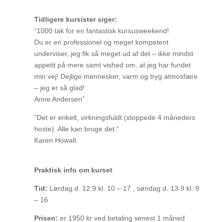
Tidligere kursister siger:
“1000 tak for en fantastisk kursusweekend!
Du er en professionel og meget kompetent
underviser, jeg fik så meget ud af det – ikke mindst
appetit på mere samt vished om, at jeg har fundet
min vej! Dejlige mennesker, varm og tryg atmosfære
– jeg er så glad!
Anne Andersen”
”Det er enkelt, virkningsfuldt (stoppede 4 måneders
hoste). Alle kan bruge det.”
Karen Howalt
Praktisk info om kurset
Tid:
Lørdag d. 12.9 kl. 10 – 17 , søndag d. 13.9 kl. 9
– 16
Prisen:
er 1950 kr ved betaling senest 1 måned