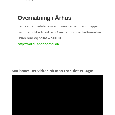
Overnatning i Århus
Jeg kan anbefale Risskov vandrehjem, som ligger
midt i smukke Risskov. Overnatning i enkeltværelse
uden bad og toilet – 500 kr.
http://aarhusdanhostel.dk
Marianne: Det virker, så man tror, det er løgn!