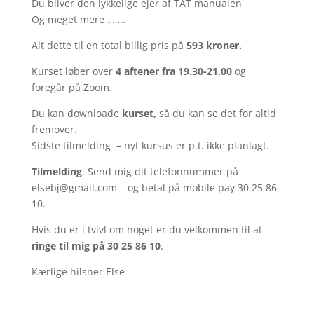
Du bliver den lykkelige ejer af TAT manualen
Og meget mere …….
Alt dette til en total billig pris på
593 kroner.
Kurset løber over
4 aftener fra 19.30-21.00
og
foregår på Zoom.
Du kan downloade
kurset,
så du kan se det for altid
fremover.
Sidste tilmelding – nyt kursus er p.t. ikke planlagt.
Tilmelding
: Send mig dit telefonnummer på
elsebj@gmail.com – og betal på mobile pay 30 25 86
10.
Hvis du er i tvivl om noget er du velkommen til at
ringe til mig på 30 25 86 10
.
Kærlige hilsner Else