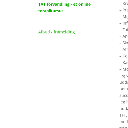
– Kr
TAT forvandling - et online
– Pr
terapikursus
– M
– In
– Fo
Afbud - framelding
– An
– Sk
– Af
– K
– Kæ
– Ma
Jeg 
udda
beta
succ
Jeg 
udda
TFT,
med 