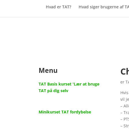
Hvad er TAT?
Hvad siger brugerne af T
C
Menu
er 
TAT Basis kurset 'Lær at bruge
TAT på dig selv
Hvis
vil 
– Al
Minikurset TAT fordybelse
– Tr
– P
– St