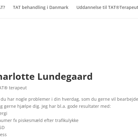
AT?
TAT behandling i Danmark
Uddannelse til TAT®Terapeu
harlotte Lundegaard
TAT® terapeut
 du har nogle problemer i din hverdag, som du gerne vil bearbejde
jeg gerne hjælpe dig. Jeg har bl.a. gode resultater med:
lergi
aumer fx piskesmæld efter trafikulykke
TSD
ress