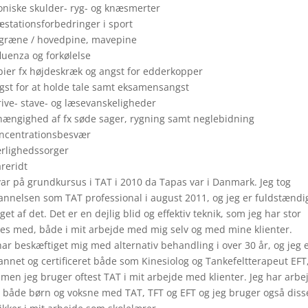
oniske skulder- ryg- og knæsmerter
æstationsforbedringer i sport
igræne / hovedpine, mavepine
fluenza og forkølelse
bier fx højdeskræk og angst for edderkopper
gst for at holde tale samt eksamensangst
rive- stave- og læsevanskeligheder
hængighed af fx søde sager, rygning samt neglebidning
oncentrationsbesvær
rlighedssorger
reridt
var på grundkursus i TAT i 2010 da Tapas var i Danmark. Jeg tog
nnelsen som TAT professional i august 2011, og jeg er fuldstændi
get af det. Det er en dejlig blid og effektiv teknik, som jeg har stor
es med, både i mit arbejde med mig selv og med mine klienter.
har beskæftiget mig med alternativ behandling i over 30 år, og jeg 
nnet og certificeret både som Kinesiolog og Tankefeltterapeut EFT
 men jeg bruger oftest TAT i mit arbejde med klienter. Jeg har arbe
både børn og voksne med TAT, TFT og EFT og jeg bruger også diss